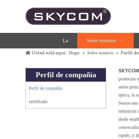
La
Sobre nosotros
Usted está aquí:
»
»
Perfil 
Hogar
Sobre nosotros
SKYCOM 
Perfil de compañía
productos r
series prin
Perfil de compañía
óptica, la s
certificado
Somos una e
industryin 
desde estab
comerciali
rápido, y a