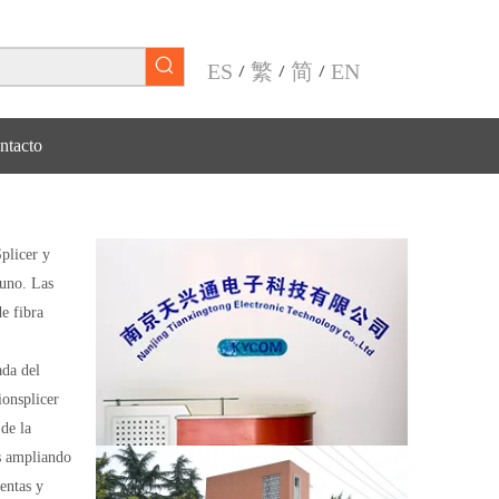
ES
繁
简
EN
/
/
/
ntacto
plicer y
tuno. Las
e fibra
ada del
ionsplicer
de la
s ampliando
entas y