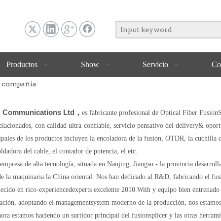
Productos
Show
Servicio
Co
de compañía
Communications Ltd，
es fabricante profesional de Optical Fiber FusionS
elacionados, con calidad ultra-confiable, servicio pensativo del delivery& opor
cipales de los productos incluyen la encoladora de la fusión, OTDR, la cuchilla d
oldadora del cable, el contador de potencia, el etc.
mpresa de alta tecnología, situada en Nanjing, Jiangsu - la provincia desarroll
de la maquinaria la China oriental. Nos han dedicado al R&D, fabricando el fus
lecido en rico-experiencedexperts excelente 2010.With y equipo bien entrenado 
zación, adoptando el managementsystem moderno de la producción, nos estamo
hora estamos haciendo un surtidor principal del fusionsplicer y las otras herrami